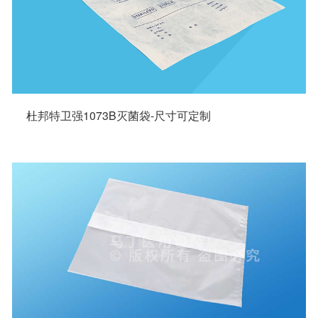
杜邦特卫强1073B灭菌袋-尺寸可定制