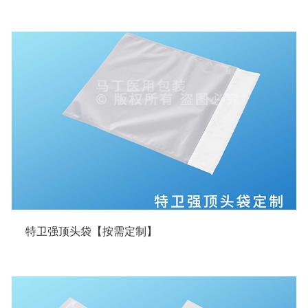
特卫强顶头袋【按需定制】