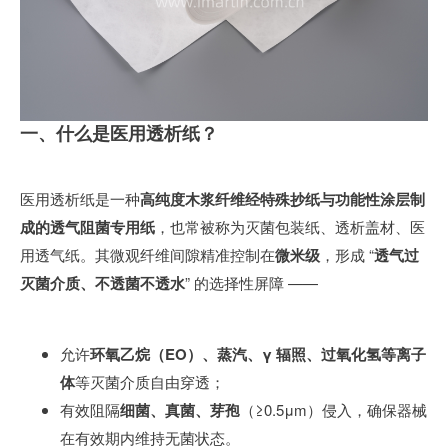
一、什么是医用透析纸？
医用透析纸是一种
高纯度木浆纤维经特殊抄纸与功能性涂层制
成的透气阻菌专用纸
，也常被称为灭菌包装纸、透析盖材、医
用透气纸。其微观纤维间隙精准控制在
微米级
，形成 “
透气过
灭菌介质、不透菌不透水
” 的选择性屏障 ——
允许
环氧乙烷（EO）、蒸汽、γ 辐照、过氧化氢等离子
体
等灭菌介质自由穿透；
有效阻隔
细菌、真菌、芽孢
（≥0.5μm）侵入，确保器械
在有效期内维持无菌状态。