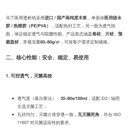
马丁医用透析纸采用
进口 / 国产高纯度木浆
，单面涂
医用级水
胶 / 热熔胶（PE/PVA）
，适配热封工艺；另一面为透气纸
面，保证稳定透气与阻菌性能。产品形态涵盖
卷材、片材、预
裁盖材
，常规克重
60–80g/㎡
，可按客户需求定制规格。
二、核心性能：安全、稳定、易使用
1. 可控透气，灭菌高效
透气度（葛尔莱法）：
35–80s/100ml
，适配 EO / 辐照
主流灭菌工艺；
孔径均匀，灭菌介质穿透一致，
无灭菌死角
，符合 ISO
11607 对灭菌适应性的要求。