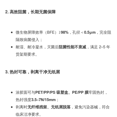
2. 高效阻菌，长期无菌保障
微生物屏障效率（BFE）≥
98%
，孔径＜
0.5μm
，完全阻
隔致病菌侵入；
耐湿、耐冷凝水，灭菌后
阻菌性能不衰减
，满足 2–5 年
货架期要求。
3. 热封可靠，剥离干净无纸屑
涂胶面可与
PET/PP/PS 吸塑盒、PE/PP 膜
牢固热封，
热封强度
3.5–7N/15mm
；
剥离时
无纤维残留、无纸屑脱落
，避免污染器械，符合
临床洁净要求。