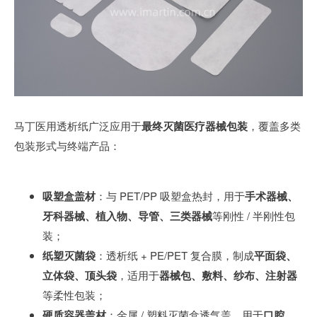
马丁医用透析纸广泛应用于
最终灭菌医疗器械包装
，覆盖多类
包装形式与终端产品：
吸塑盒盖材
：与 PET/PP 吸塑盒热封，用于
手术器械、
牙科器械、植入物、导管、三类器械
等刚性 / 半刚性包
装；
纸塑灭菌袋
：透析纸 + PE/PET 复合膜，制成
平面袋、
立体袋、顶头袋
，适用于
器械包、敷料、纱布、注射器
等柔性包装；
硬质容器盖材
：金属 / 塑料灭菌盒透气盖，用于
口腔