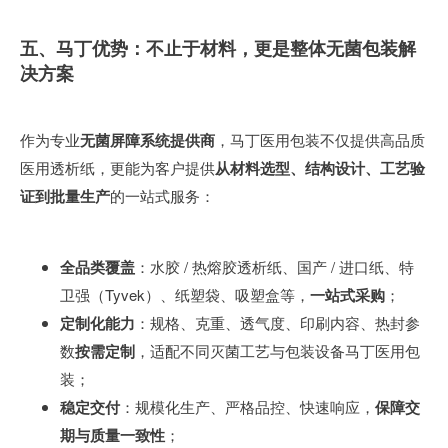
五、马丁优势：不止于材料，更是整体无菌包装解
决方案
作为专业
无菌屏障系统提供商
，马丁医用包装不仅提供高品质
医用透析纸，更能为客户提供
从材料选型、结构设计、工艺验
证到批量生产
的一站式服务：
全品类覆盖
：水胶 / 热熔胶透析纸、国产 / 进口纸、特
卫强（Tyvek）、纸塑袋、吸塑盒等，
一站式采购
；
定制化能力
：规格、克重、透气度、印刷内容、热封参
数
按需定制
，适配不同灭菌工艺与包装设备
马丁医用包
装
；
稳定交付
：规模化生产、严格品控、快速响应，
保障交
期与质量一致性
；